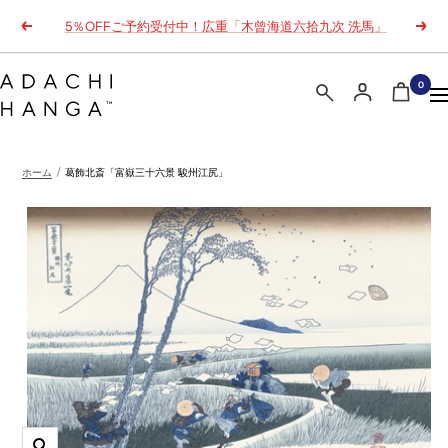
コ
5％OFFご予約受付中！広重「木曾海道六拾九次 洗馬」
戻
次
ン
る
へ
テ
ン
オ
0
ナ
ツ
ン
ビ
へ
ラ
ゲ
ス
イ
ー
ホーム
葛飾北斎「富嶽三十六景 駿州江尻」
キ
ン
シ
ッ
ス
ョ
プ
ト
ン
ア
｜
浮
世
絵・
木
版
画
の