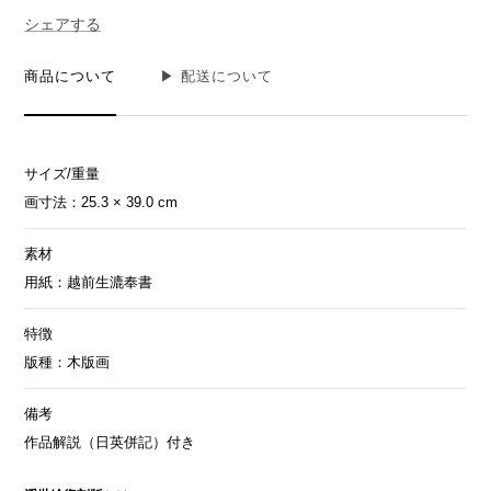
ら
や
シェアする
す
す
商品について
▶︎ 配送について
サイズ/重量
画寸法：25.3 × 39.0 cm
素材
用紙：越前生漉奉書
特徴
版種：木版画
備考
作品解説（日英併記）付き