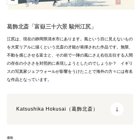
ズ
ア
ー
ダ
ム
チ
イ
葛飾北斎「富嶽三十六景 駿州江尻」
版
ン
画
江尻は、現在の静岡県清水市にあります。風という目に見えないもの
研
を大変リアルに描くという北斎の才能が発揮された作品です。無限、
究
不動を感じさせる富士と、その前で一陣の風にさえ右往左往する人間
所
の存在の小ささを対照的に表現しようとしたのでしょうか？ イギリ
スの写真家ジェフウォールが影響をうけたことで海外の方々には有名
な作品となっています。
Katsushika Hokusai（葛飾北斎）
価格