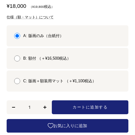
セ
¥18,000
税込
（¥19,800
）
ー
仕様（額・マット）について
ル
価
A: 版画のみ（台紙付）
格
B: 額付 （＋¥16,500税込）
C: 版画＋額装用マット （＋¥1,100税込）
カートに追加する
数
数
量
量
を
を
お気に入りに追加
減
増