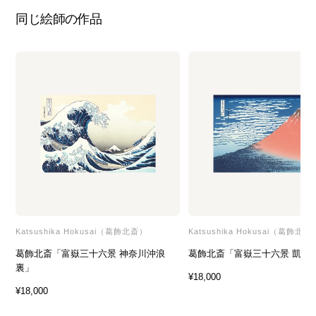
同じ絵師の作品
Katsushika Hokusai（葛飾北斎）
Katsushika Hokusai（葛飾北斎
葛飾北斎「富嶽三十六景 神奈川沖浪
葛飾北斎「富嶽三十六景 凱風
裏」
セ
¥18,000
セ
¥18,000
ー
ー
ル